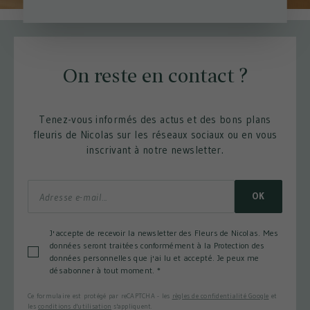
On reste en contact ?
Tenez-vous informés des actus et des bons plans
fleuris de Nicolas sur les réseaux sociaux ou en vous
inscrivant à notre newsletter.
OK
J'accepte de recevoir la newsletter des Fleurs de Nicolas. Mes
données seront traitées conformément à la Protection des
données personnelles que j'ai lu et accepté. Je peux me
désabonner à tout moment.
*
Ce formulaire est protégé par reCAPTCHA - les
règles de confidentialité Google
et
les
conditions d'utilisation
s'appliquent.