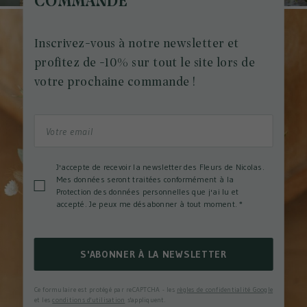
COMMANDE
Inscrivez-vous à notre newsletter et
profitez de -10% sur tout le site lors de
votre prochaine commande !
J'accepte de recevoir la newsletter des Fleurs de Nicolas.
Mes données seront traitées conformément à la
Protection des données personnelles que j'ai lu et
accepté. Je peux me désabonner à tout moment.
*
S'ABONNER À LA NEWSLETTER
Ce formulaire est protégé par reCAPTCHA - les
règles de confidentialité Google
et les
conditions d'utilisation
s'appliquent.