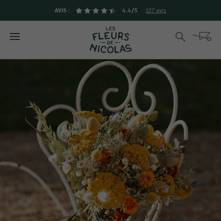
AVIS :
4.4/5
137 avis
Rechercher
Cart