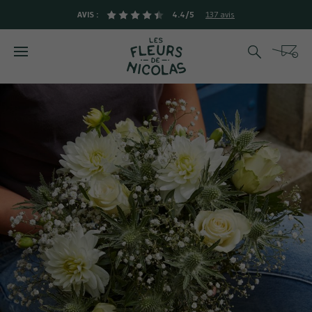
AVIS :
4.4/5
137 avis
Rechercher
Cart