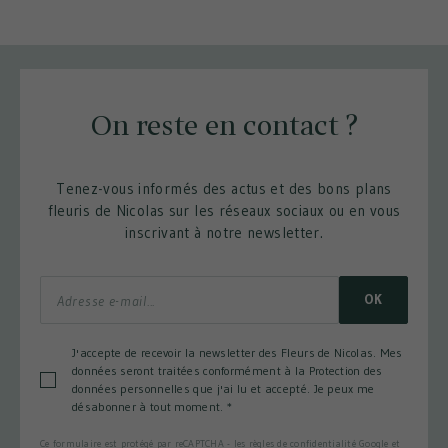
On reste en contact ?
Tenez-vous informés des actus et des bons plans
fleuris de Nicolas sur les réseaux sociaux ou en vous
inscrivant à notre newsletter.
OK
J'accepte de recevoir la newsletter des Fleurs de Nicolas. Mes
données seront traitées conformément à la Protection des
données personnelles que j'ai lu et accepté. Je peux me
désabonner à tout moment.
*
Ce formulaire est protégé par reCAPTCHA - les
règles de confidentialité Google
et