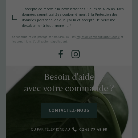
J'accepte de recevoir la newsletter des Fleurs de Nicolas. Mes
données seront traitées conformément à la Protection des
données personnelles que j'ai lu et accepté. Je peux me
désabonner à tout moment.
*
Ce formulaire est protégé par reCAPTCHA - les
règles de confidentialité Google
et
les
conditions d'utilisation
s'appliquent.
Facebook
Instagram
Besoin d'aide
avec votre commande ?
CONTACTEZ-NOUS
OU PAR TÉLÉPHONE AU
02 43 77 49 98