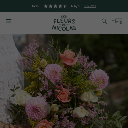
AVIS :
4.4/5
137 avis
Rechercher
Cart