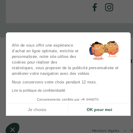
Facebook
Instagram
Afin de vous offrir une expérience
d’achat en ligne optimale, enrichie et
personnalisée, notre site utilise des
Un 
cookies pour réaliser des
statistiques, vous proposer de la publicité personnalisée et
améliorer votre navigation avec des vidéos.
Nous conservons votre choix pendant 12 mois.
Lire la politique de confidentialité
Bouquets de fleurs
Consentements certifiés par
Je choisis
OK pour moi
Plateforme de Gestion du Consentement : Personnalisez vos 
Axeptio consent
Notre plateforme vous permet d'adapter et de gérer vos paramè
Mentions légales
C