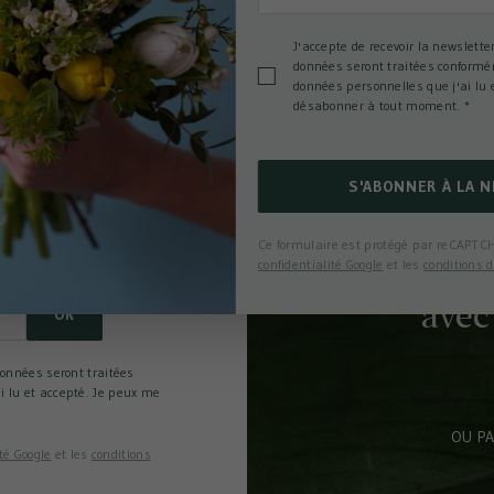
J'accepte de recevoir la newslette
données seront traitées conformé
données personnelles que j'ai lu 
désabonner à tout moment.
*
ct ?
S'ABONNER À LA 
uris de Nicolas sur les
Ce formulaire est protégé par reCAPTCH
re newsletter.
confidentialité Google
et les
conditions d
avec
OK
données seront traitées
i lu et accepté. Je peux me
OU PA
té Google
et les
conditions