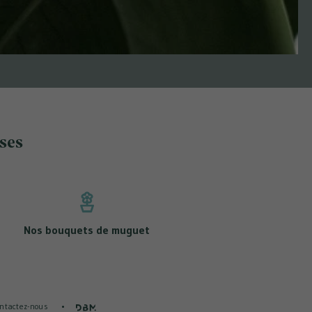
oses
Nos bouquets de muguet
églementations. Personnalisez vos préférences pour contrôler la 
ntactez-nous
DBM