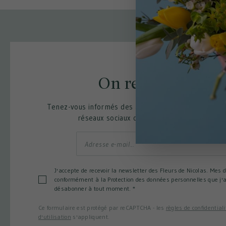
On reste en conta
Tenez-vous informés des actus et des bons plans fle
réseaux sociaux ou en vous inscrivant à not
J'accepte de recevoir la newsletter des Fleurs de Nicolas. Mes 
conformément à la Protection des données personnelles que j'a
désabonner à tout moment.
*
Ce formulaire est protégé par reCAPTCHA - les
règles de confidentiali
d'utilisation
s'appliquent.