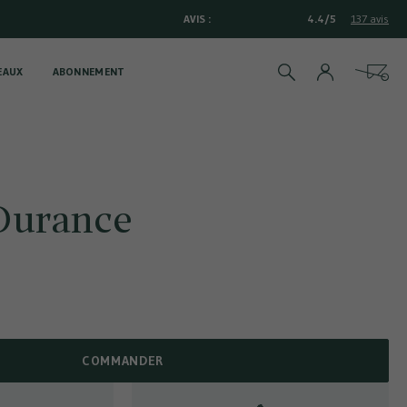
AVIS :
4.4/5
137 avis
EAUX
ABONNEMENT
Rechercher
Cart
Durance
COMMANDER