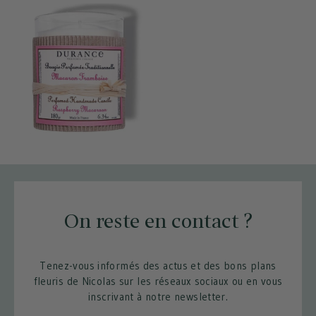
-10% SUR VOTRE PROCHAINE
COMMANDE
Inscrivez-vous à notre newsletter et
profitez de -10% sur tout le site lors de
votre prochaine commande !
On reste en contact ?
J'accepte de recevoir la newsletter des Fleurs de Nicolas.
Mes données seront traitées conformément à la
Tenez-vous informés des actus et des bons plans
Protection des données personnelles que j'ai lu et
fleuris de Nicolas sur les réseaux sociaux ou en vous
accepté. Je peux me désabonner à tout moment.
*
inscrivant à notre newsletter.