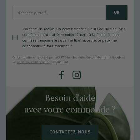
S'ABONNER À LA NEWSLETTER
OK
Ce formulaire est protégé par reCAPTCHA - les
règles de confidentialité Google
J'accepte de recevoir la newsletter des Fleurs de Nicolas. Mes
et les
conditions d'utilisation
s'appliquent.
données seront traitées conformément à la Protection des
données personnelles que j'ai lu et accepté. Je peux me
désabonner à tout moment.
*
Ce formulaire est protégé par reCAPTCHA - les
règles de confidentialité Google
et
les
conditions d'utilisation
s'appliquent.
Facebook
Instagram
Besoin d'aide
avec votre commande ?
CONTACTEZ-NOUS