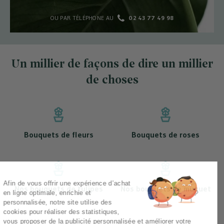
OU PAR TÉLÉPHONE AU
02 43 77 49 98
Un millier de façons de dire un millier
de choses
Bouquets de fleurs
Bouquets de roses
Afin de vous offrir une expérience d’achat
Nos bouquets de tulipes
Nos bouquets de muguet
en ligne optimale, enrichie et
personnalisée, notre site utilise des
cookies pour réaliser des statistiques,
vous proposer de la publicité personnalisée et améliorer votre