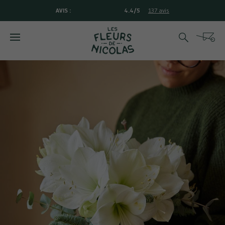
AVIS :
4.4/5
137 avis
Rechercher
Cart