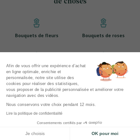
de choses
Bouquets de fleurs
Bouquets de roses
Afin de vous offrir une expérience d’achat
Nos bouquets de tulipes
Nos bouquets de muguet
en ligne optimale, enrichie et
personnalisée, notre site utilise des
cookies pour réaliser des statistiques,
vous proposer de la publicité personnalisée et améliorer votre
navigation avec des vidéos.
Mentions légales
CGV
Nous conservons votre choix pendant 12 mois.
Politique de protection des données personnelles
Lire la politique de confidentialité
Livraison
Consentements certifiés par
Contactez-nous
Je choisis
OK pour moi
DBM