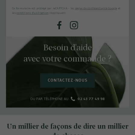
Ce formulaire est protégé par reCAPTCHA - les
règles de confidentialité Google
et
les
conditions d'utilisation
s'appliquent.
Facebook
Instagram
Besoin d'aide
avec votre commande ?
CONTACTEZ-NOUS
OU PAR TÉLÉPHONE AU
02 43 77 49 98
Un millier de façons de dire un millier