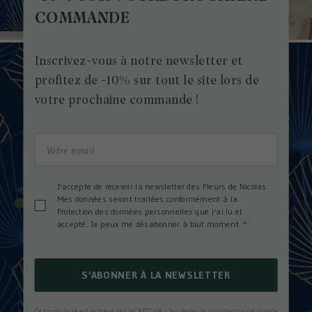
COMMANDE
Inscrivez-vous à notre newsletter et
profitez de -10% sur tout le site lors de
votre prochaine commande !
J'accepte de recevoir la newsletter des Fleurs de Nicolas.
Mes données seront traitées conformément à la
Protection des données personnelles que j'ai lu et
accepté. Je peux me désabonner à tout moment.
*
S'ABONNER À LA NEWSLETTER
Ce formulaire est protégé par reCAPTCHA - les
règles de confidentialité Google