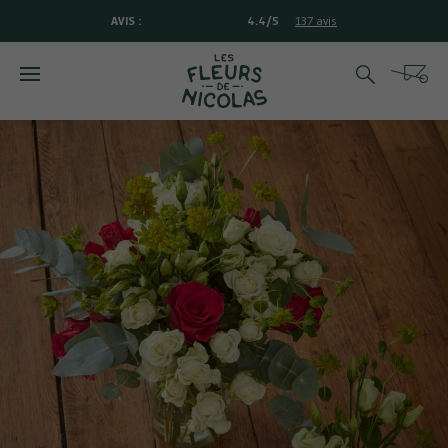
AVIS :
4.4/5
137 avis
Rechercher
Cart