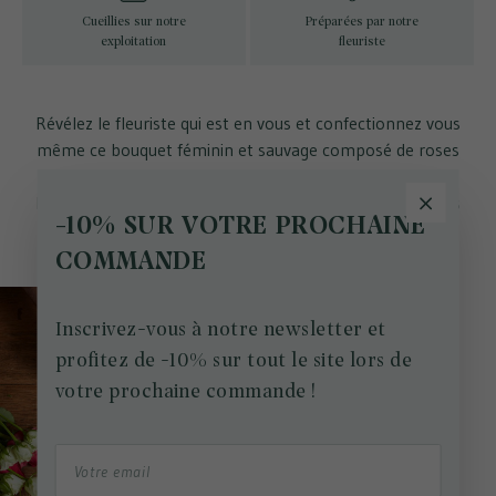
Cueillies sur notre
Préparées par notre
exploitation
fleuriste
Révélez le fleuriste qui est en vous et confectionnez vous
même ce bouquet féminin et sauvage composé de roses
''Pink Rhodos'', de roses branchues ''Snow Flake'', de
Lisianthus vert pâle, de Bupleurum, et d'Eucalyptus.A vos
-10% SUR VOTRE PROCHAINE
marques, prêts, feu, partez!
COMMANDE
Inscrivez-vous à notre newsletter et
profitez de -10% sur tout le site lors de
votre prochaine commande !