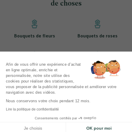
de choses
Bouquets de fleurs
Bouquets de roses
Afin de vous offrir une expérience d’achat
Nos bouquets de tulipes
Nos bouquets de muguet
en ligne optimale, enrichie et
personnalisée, notre site utilise des
cookies pour réaliser des statistiques,
vous proposer de la publicité personnalisée et améliorer votre
navigation avec des vidéos.
Mentions légales
CGV
Nous conservons votre choix pendant 12 mois.
Politique de protection des données personnelles
Lire la politique de confidentialité
Livraison
Consentements certifiés par
Contactez-nous
Je choisis
OK pour moi
DBM