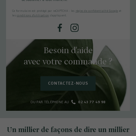
Ce formulaire est protégé par reCAPTCHA - les
règles de confidentialité Google
et
les
conditions d'utilisation
s'appliquent.
Facebook
Instagram
Besoin d'aide
avec votre commande ?
CONTACTEZ-NOUS
OU PAR TÉLÉPHONE AU
02 43 77 49 98
Un millier de façons de dire un millier