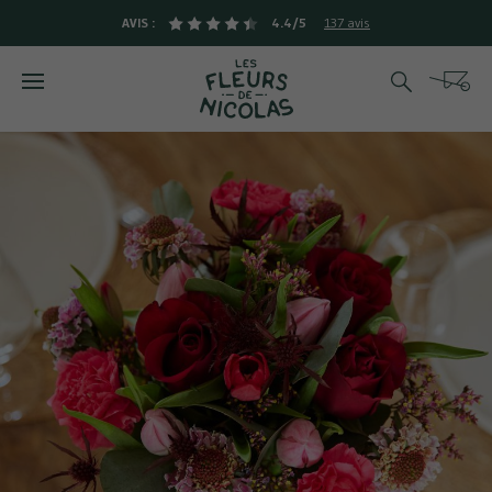
AVIS :
4.4/5
137 avis
Rechercher
Cart