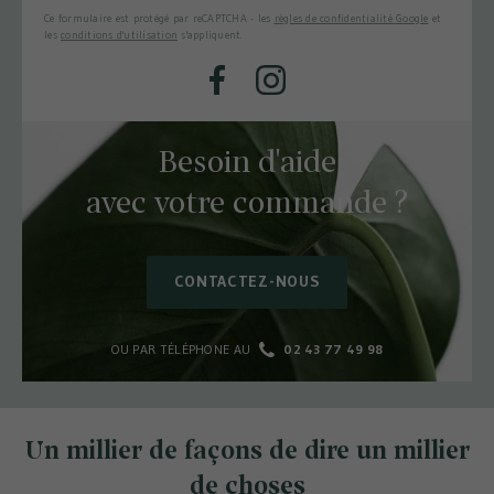
Ce formulaire est protégé par reCAPTCHA - les
règles de confidentialité Google
et
les
conditions d'utilisation
s'appliquent.
Facebook
Instagram
Besoin d'aide
avec votre commande ?
CONTACTEZ-NOUS
OU PAR TÉLÉPHONE AU
02 43 77 49 98
Un millier de façons de dire un millier
de choses