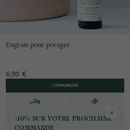
Engrais pour potager
6,90 €
COMMANDER
Cueillies sur notre
Préparées par notre
exploitation
fleuriste
-10% SUR VOTRE PROCHAINE
COMMANDE