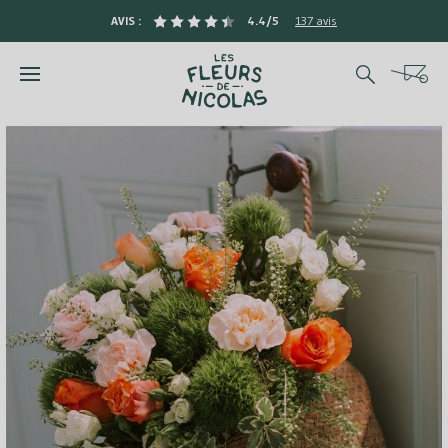
AVIS :
4.4/5
137 avis
Rechercher
Cart