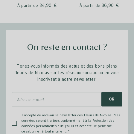
34,90 €
36,90 €
À partir de
À partir de
On reste en contact ?
Tenez-vous informés des actus et des bons plans
fleuris de Nicolas sur les réseaux sociaux ou en vous
inscrivant à notre newsletter.
OK
J'accepte de recevoir la newsletter des Fleurs de Nicolas. Mes
données seront traitées conformément à la Protection des
données personnelles que j'ai lu et accepté. Je peux me
désabonner à tout moment.
*