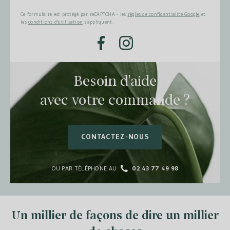
Ce formulaire est protégé par reCAPTCHA - les
règles de confidentialité Google
et
les
conditions d'utilisation
s'appliquent.
Facebook
Instagram
Besoin d'aide
avec votre commande ?
CONTACTEZ-NOUS
OU PAR TÉLÉPHONE AU
02 43 77 49 98
Un millier de façons de dire un millier