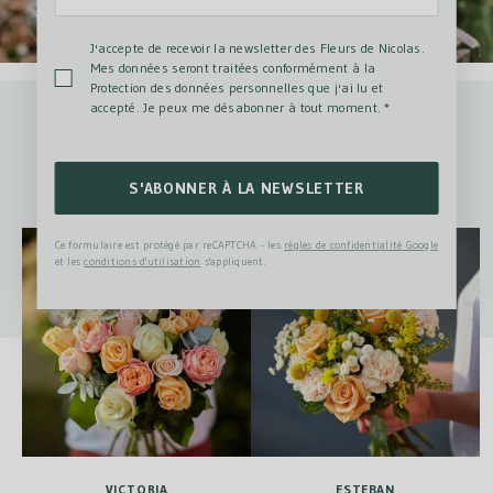
J'accepte de recevoir la newsletter des Fleurs de Nicolas.
Mes données seront traitées conformément à la
Protection des données personnelles que j'ai lu et
accepté. Je peux me désabonner à tout moment.
*
Autres bouquets qui pourraient vous
intéresser
S'ABONNER À LA NEWSLETTER
Ce formulaire est protégé par reCAPTCHA - les
règles de confidentialité Google
et les
conditions d'utilisation
s'appliquent.
VICTORIA
ESTEBAN