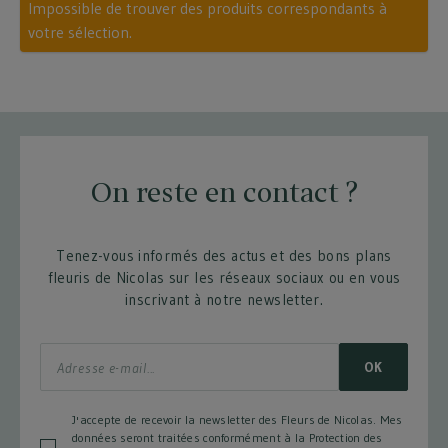
Impossible de trouver des produits correspondants à
votre sélection.
On reste en contact ?
-10% SUR VOTRE PROCHAINE
Tenez-vous informés des actus et des bons plans
COMMANDE
fleuris de Nicolas sur les réseaux sociaux ou en vous
inscrivant à notre newsletter.
Inscrivez-vous à notre newsletter et
profitez de -10% sur tout le site lors de
OK
votre prochaine commande !
J'accepte de recevoir la newsletter des Fleurs de Nicolas. Mes
données seront traitées conformément à la Protection des