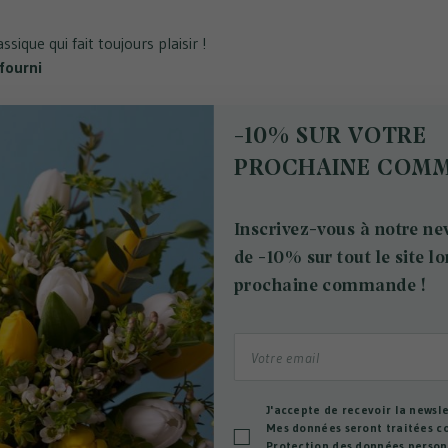
sique qui fait toujours plaisir !
fourni
-10% SUR VOTRE
PROCHAINE COM
uets qui pourraient vou
Inscrivez-vous à notre new
de -10% sur tout le site lo
prochaine commande !
J'accepte de recevoir la newsle
Mes données seront traitées 
Protection des données personn