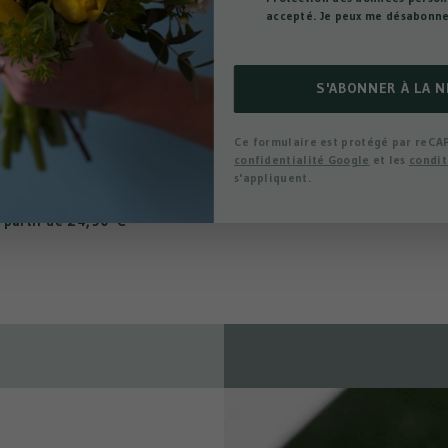
accepté. Je peux me désabonn
S'ABONNER À LA 
Ce formulaire est protégé par reCA
confidentialité Google
et les
condit
s'appliquent.
CIEN, LE MONSTERA
24,90 €
 partir de