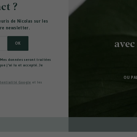
ct ?
uris de Nicolas sur les
re newsletter.
avec
OK
. Mes données seront traitées
e j'ai lu et accepté. Je
OU PA
dentialité Google
et les