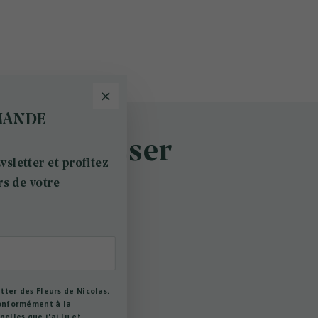
MANDE
s intéresser
sletter et profitez
rs de votre
tter des Fleurs de Nicolas.
conformément à la
elles que j'ai lu et