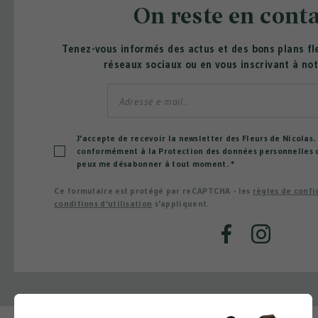
On reste en conta
Tenez-vous informés des actus et des bons plans fle
réseaux sociaux ou en vous inscrivant à not
J'accepte de recevoir la newsletter des Fleurs de Nicolas
conformément à la Protection des données personnelles qu
peux me désabonner à tout moment.
*
Ce formulaire est protégé par reCAPTCHA - les
règles de confi
conditions d'utilisation
s'appliquent.
Facebook
Instagram