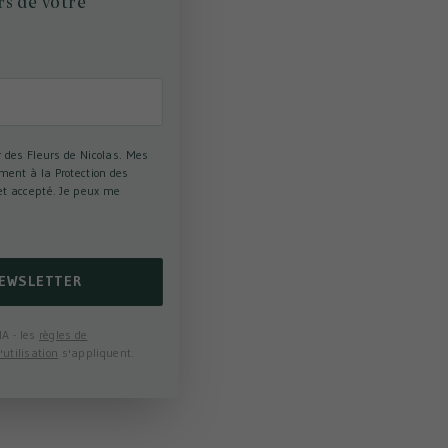
rs de votre
r des Fleurs de Nicolas. Mes
ment à la Protection des
et accepté. Je peux me
NEWSLETTER
A - les
règles de
'utilisation
s'appliquent.