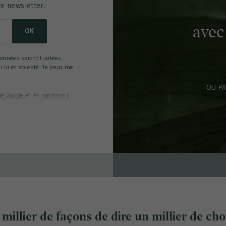
re newsletter.
avec
OK
données seront traitées
i lu et accepté. Je peux me
OU PA
té Google
et les
conditions
millier de façons de dire un millier de ch