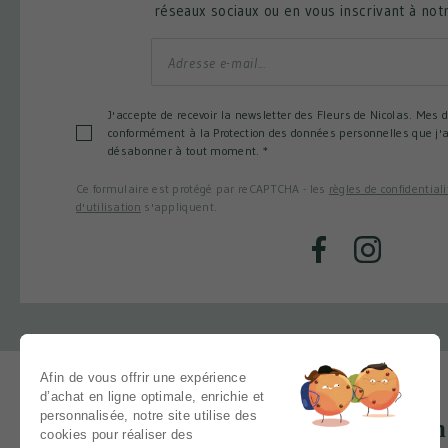
réseaux sociaux ou en vous inscrivant à not
J'accepte de recevoir la newsletter des Fleurs de Nicolas. Mes 
conformément à la Protection des données personnelles que j'a
désabonner à tout moment.
*
Ce formulaire est protégé par reCAPTCHA - les
règles de confidentiali
d'utilisation
s'appliquent.
Facebook
Instagram
Afin de vous offrir une expérience
d’achat en ligne optimale, enrichie et
personnalisée, notre site utilise des
Un 
cookies pour réaliser des