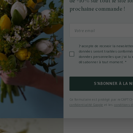
de -10% sur tout le site lo
prochaine commande !
J'accepte de recevoir la newslette
données seront traitées conformé
données personnelles que j'ai lu 
désabonner à tout moment.
*
S'ABONNER À LA 
Ce formulaire est protégé par reCAPTCH
confidentialité Google
et les
conditions d