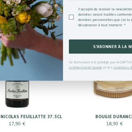
J'accepte de recevoir la newslette
données seront traitées conformé
données personnelles que j'ai lu 
désabonner à tout moment.
*
S'ABONNER À LA 
Ce formulaire est protégé par reCAPTCH
confidentialité Google
et les
conditions d
NICOLAS FEUILLATTE 37.5CL
BOUGIE DURANC
17,90 €
18,90 €