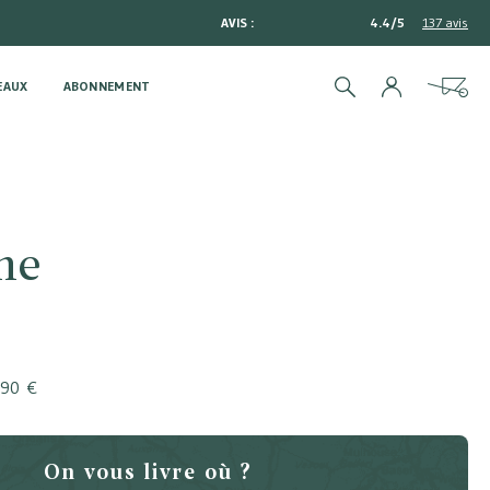
AVIS :
4.4/5
137 avis
EAUX
ABONNEMENT
Rechercher
Cart
ne
,90 €
On vous livre où ?