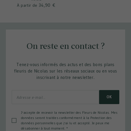
34,90 €
À partir de
On reste en contact ?
Tenez-vous informés des actus et des bons plans
fleuris de Nicolas sur les réseaux sociaux ou en vous
inscrivant à notre newsletter.
OK
J'accepte de recevoir la newsletter des Fleurs de Nicolas. Mes
données seront traitées conformément à la Protection des
données personnelles que j'ai lu et accepté. Je peux me
désabonner à tout moment.
*