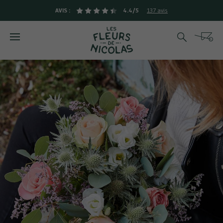
AVIS :
4.4/5
137 avis
Rechercher
Cart