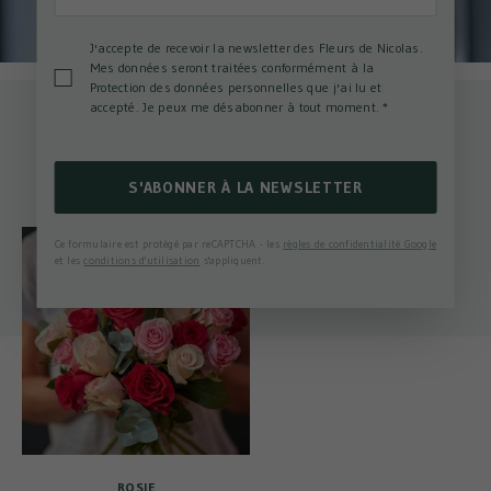
J'accepte de recevoir la newsletter des Fleurs de Nicolas.
Mes données seront traitées conformément à la
Protection des données personnelles que j'ai lu et
accepté. Je peux me désabonner à tout moment.
*
Autres bouquets qui pourraient vous
intéresser
S'ABONNER À LA NEWSLETTER
Ce formulaire est protégé par reCAPTCHA - les
règles de confidentialité Google
et les
conditions d'utilisation
s'appliquent.
ROSIE