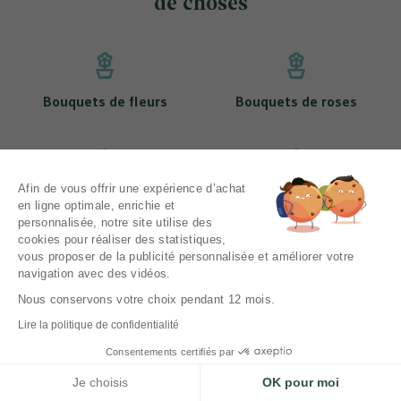
de choses
Bouquets de fleurs
Bouquets de roses
Afin de vous offrir une expérience d’achat
Nos bouquets de tulipes
Nos bouquets de muguet
en ligne optimale, enrichie et
personnalisée, notre site utilise des
cookies pour réaliser des statistiques,
vous proposer de la publicité personnalisée et améliorer votre
navigation avec des vidéos.
Mentions légales
CGV
Nous conservons votre choix pendant 12 mois.
Politique de protection des données personnelles
Lire la politique de confidentialité
Livraison
Consentements certifiés par
Contactez-nous
Je choisis
OK pour moi
DBM