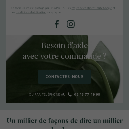
Ce formulaire est protégé par reCAPTCHA - les
règles de confidentialité Google
et
les
conditions d'utilisation
s'appliquent.
Facebook
Instagram
Besoin d'aide
avec votre commande ?
CONTACTEZ-NOUS
OU PAR TÉLÉPHONE AU
02 43 77 49 98
Un millier de façons de dire un millier