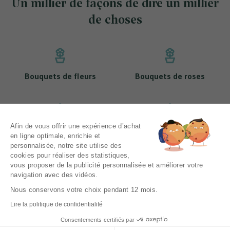
Un millier de façons de dire un millier
de choses
Bouquets de fleurs
Bouquets de roses
Afin de vous offrir une expérience d’achat
Nos bouquets de tulipes
Nos bouquets de muguet
en ligne optimale, enrichie et
personnalisée, notre site utilise des
cookies pour réaliser des statistiques,
vous proposer de la publicité personnalisée et améliorer votre
navigation avec des vidéos.
Mentions légales
CGV
Nous conservons votre choix pendant 12 mois.
Politique de protection des données personnelles
Lire la politique de confidentialité
Livraison
Consentements certifiés par
Contactez-nous