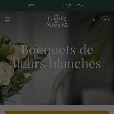
AVIS :
4.4/5
137 avis
Rechercher
Cart
Bouquets de
fleurs blanches