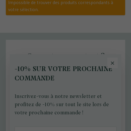
Impossible de trouver des produits correspondants à
votre sélection.
On reste en contact ?
-10% SUR VOTRE PROCHAINE
Tenez-vous informés des actus et des bons plans
COMMANDE
fleuris de Nicolas sur les réseaux sociaux ou en vous
inscrivant à notre newsletter.
Inscrivez-vous à notre newsletter et
profitez de -10% sur tout le site lors de
OK
votre prochaine commande !
J'accepte de recevoir la newsletter des Fleurs de Nicolas. Mes
données seront traitées conformément à la Protection des