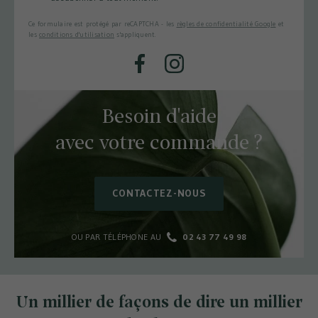
Ce formulaire est protégé par reCAPTCHA - les
règles de confidentialité Google
et
les
conditions d'utilisation
s'appliquent.
Facebook
Instagram
Besoin d'aide
avec votre commande ?
CONTACTEZ-NOUS
OU PAR TÉLÉPHONE AU
02 43 77 49 98
Un millier de façons de dire un millier