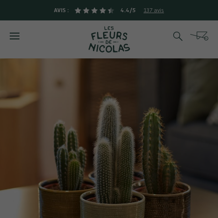
AVIS :
4.4/5
137 avis
Rechercher
Cart