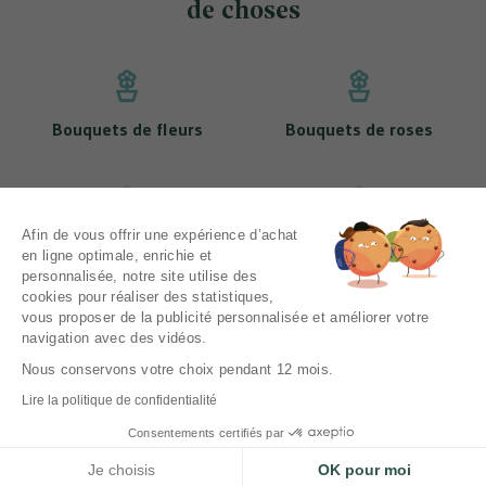
de choses
Bouquets de fleurs
Bouquets de roses
Afin de vous offrir une expérience d’achat
Nos bouquets de tulipes
Nos bouquets de muguet
en ligne optimale, enrichie et
personnalisée, notre site utilise des
cookies pour réaliser des statistiques,
vous proposer de la publicité personnalisée et améliorer votre
navigation avec des vidéos.
Mentions légales
CGV
Nous conservons votre choix pendant 12 mois.
Politique de protection des données personnelles
Lire la politique de confidentialité
Livraison
Consentements certifiés par
Contactez-nous
Je choisis
OK pour moi
DBM