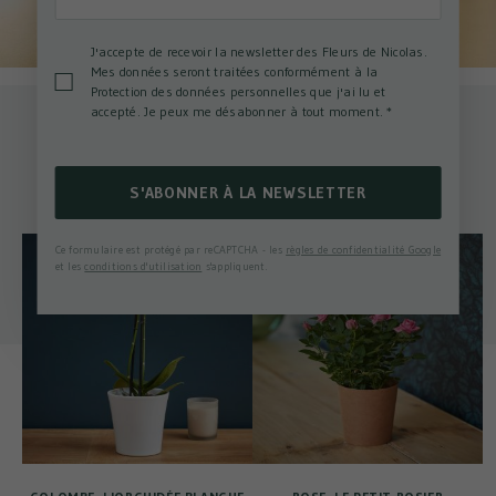
J'accepte de recevoir la newsletter des Fleurs de Nicolas.
Mes données seront traitées conformément à la
Protection des données personnelles que j'ai lu et
accepté. Je peux me désabonner à tout moment.
*
Autres bouquets qui pourraient vous
intéresser
S'ABONNER À LA NEWSLETTER
Ce formulaire est protégé par reCAPTCHA - les
règles de confidentialité Google
et les
conditions d'utilisation
s'appliquent.